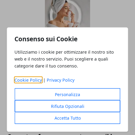
Consenso sui Cookie
L'importanza di utilizzare cosmetici
Utilizziamo i cookie per ottimizzare il nostro sito
web e il nostro servizio. Puoi scegliere a quali
biologici
categorie dare il tuo consenso.
10/07/2025
Cookie Policy
|
Privacy Policy
Personalizza
Rifiuta Opzionali
Accetta Tutto