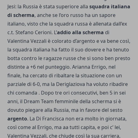
Jesi: la Russia è stata superiore alla
squadra italiana
di scherma
, anche se l’oro russo ha un sapore
italiano, visto che la squadra russa è allenata dall’ex
c.t. Stefano Cerioni. L’
addio alla scherma
di
Valentina Vezzali è colorato d’argento e va bene così,
la squadra italiana ha fatto il suo dovere e ha tenuto
botta contro le ragazze russe che si sono ben presto
distinte a +6 nel punteggio. Arianna Errigo, nel
finale, ha cercato di ribaltare la situazione con un
parziale di 6-0, ma la Deriglaziova ha voluto ribadire
chi comanda . Dopo tre ori consecutivi, ben 5 in sei
anni, il Dream Team femminile della scherma si è
dovuto piegare alla Russia, ma in favore del sesto
argento
. La Di Francisca non era molto in giornata,
così come al Errigo, ma aa tutti capita, e poi c’ lei,
Valentina Vezzali, che chiude così la sua carriera,