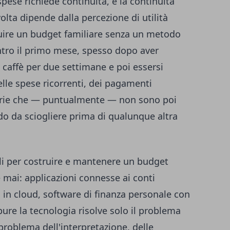
spese richiede continuità, e la continuità
olta dipende dalla percezione di utilità
uire un budget familiare senza un metodo
tro il primo mese, spesso dopo aver
caffè per due settimane e poi essersi
lle spese ricorrenti, dei pagamenti
inarie che — puntualmente — non sono poi
odo da sciogliere prima di qualunque altra
ili per costruire e mantenere un budget
e mai: applicazioni connesse ai conti
si in cloud, software di finanza personale con
ure la tecnologia risolve solo il problema
l problema dell'interpretazione, delle