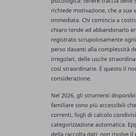
psicologica: tenere traccia delle 
richiede motivazione, che a sua v
immediata. Chi comincia a costr
chiaro tende ad abbandonarlo en
registrato scrupolosamente ogni 
perso davanti alla complessità de
irregolari, delle uscite straord
così straordinarie. È questo il n
considerazione.
Nel 2026, gli strumenti disponib
familiare sono più accessibili ch
correnti, fogli di calcolo condivi
categorizzazione automatica. Epp
della raccolta dati; non risolve i