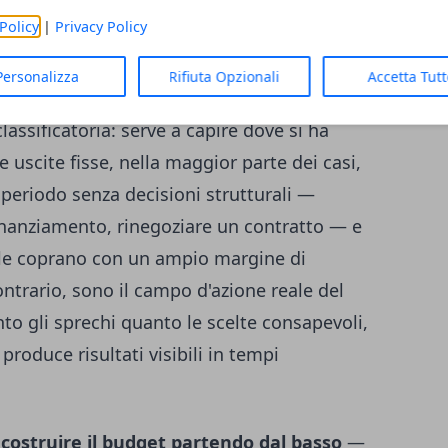
to quasi costante; le uscite variabili sono
Policy
|
Privacy Policy
urante, abbigliamento, svago, spese mediche
ioni.
Personalizza
Rifiuta Opzionali
Accetta Tut
assificatoria: serve a capire dove si ha
uscite fisse, nella maggior parte dei casi,
 periodo senza decisioni strutturali —
inanziamento, rinegoziare un contratto — e
 le coprano con un ampio margine di
contrario, sono il campo d'azione reale del
to gli sprechi quanto le scelte consapevoli,
roduce risultati visibili in tempi
l
costruire il budget partendo dal basso
—