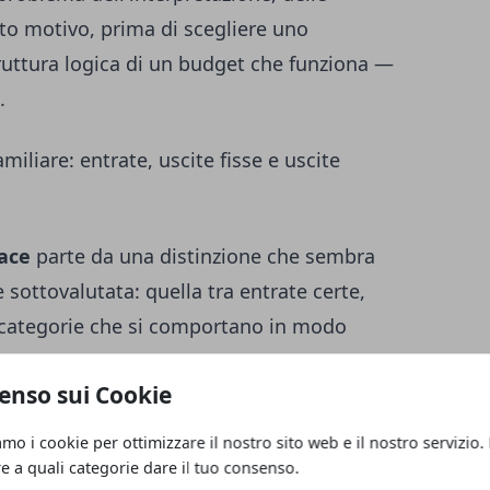
esto motivo, prima di scegliere uno
ruttura logica di un budget che funziona —
.
miliare: entrate, uscite fisse e uscite
cace
parte da una distinzione che sembra
sottovalutata: quella tra entrate certe,
tre categorie che si comportano in modo
edono strategie di gestione altrettanto
enso sui Cookie
dono stipendi, pensioni, rendite ricorrenti
a prevedibile e importo stabile; le uscite
amo i cookie per ottimizzare il nostro sito web e il nostro servizio.
 di finanziamenti, abbonamenti,
re a quali categorie dare il tuo consenso.