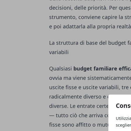
decisioni, delle priorità. Per qu
strumento, conviene capire la st
e poi adattarla alla propria realtà
La struttura di base del budget fa
variabili
Qualsiasi
budget familiare effi
ovvia ma viene sistematicamente 
uscite fisse e uscite variabili, 
radicalmente diverso e che richi
Cons
diverse. Le entrate certe compren
— tutto ciò che arriva con cadenz
Utilizzi
fisse sono affitto o mutuo, rate
sceglie