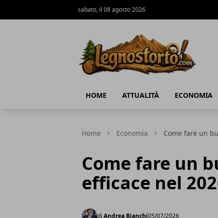
sabato, il 08 agosto 2026
Il Legno Storto
HOME
ATTUALITÀ
ECONOMIA
Home
Economia
Come fare un bud
Come fare un b
efficace nel 20
di
Andrea Bianchi
05/07/2026