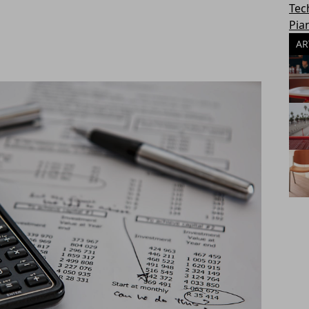
Tec
Pia
AR