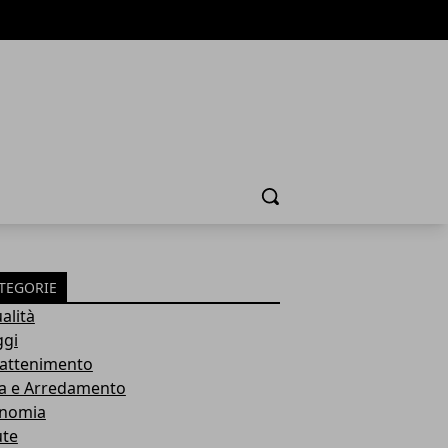
Cerca
TEGORIE
alità
ggi
rattenimento
a e Arredamento
nomia
ute